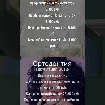
Проф.гигиена (дети 8-12лет) - 
3.000 руб.
Проф гигиена (от 13 до 16 лет) - 
4.000 руб.
Лечение Вектор 1 челюсть - 5.500 
руб.
Микроабразия эмали 1 зуб - 4.000 
руб
Ортодонтия
Консультация 1.000 руб.
Диагностика,снятие 
слепков,расчеты,составление плана 
лечения - 3.000 руб.
Курс лечения на брекетах 221.000 руб.
Курс лечения со стоимостью элайнеров 