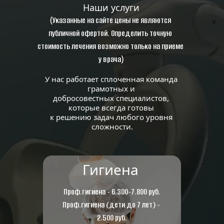
Наши услуги
(
Указанные на сайте цены не являются 
публичной офертой. Определить точную 
стоимость лечения возможно только на приеме 
)
у врача
У нас работает сплоченная команда 
грамотных и 
добросовестных специалистов, 
которые всегда готовы 
к решению задач любого уровня 
сложности.
Гигиена
Проф.гигиена - 6.300-7.800 руб.
Проф.гигиена (дети до 7 лет) - 
2.500 руб.