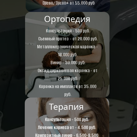
Djicon/Djicon+ от 55.000 руб
Ортопедия
Консультация - 500 руб.
Съемный протез - от 28.000 руб.
Металлокерамическая коронка - 
18.000 руб.
Винир - 30.000 руб:
Оксидциркониевая коронка - от 
25.000 руб.
Коронка на импланте от 35.000 
руб.
Терапия
Консультация - 500 руб.
Лечение кариеса от - 4.500 руб.
Композитный винир - 6.500-8.500 