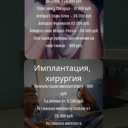
350.000-450.000 руб.
Пластинка Шварца - 16.000 руб.
Аппарат Твин-Блок – 36.000 руб.
Аппарат Френкеля 42.000 руб.
Аппарат хаас Марко-Росса – 36.000 руб.
Повторные приемы при лечении на 
пластинках – 800 руб.
Имплантация, 
хирургия
Консультация имплантолога - 800 
руб.
Удаление от 3.500 руб.
Установка импланта Osstem от 
35.000 руб.
Установка импланта 