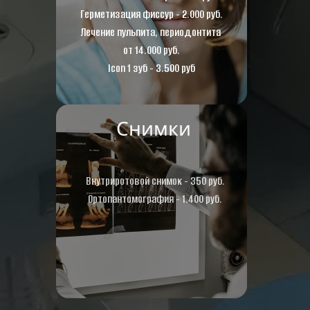
Герметизация фиссур - 2.000 руб.
Лечение пульпита, периодонтита 
от 14.000 руб.
Icon 1 зуб - 3.500 руб
Снимки
Внутриротовой снимок - 350 руб.
Ортопантомография - 1.400 руб.