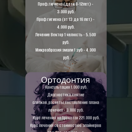
Проф.гигиена (дети 8-12лет) - 
3.000 руб.
Проф гигиена (от 13 до 16 лет) - 
4.000 руб.
Лечение Вектор 1 челюсть - 5.500 
руб.
Микроабразия эмали 1 зуб - 4.000 
руб
Ортодонтия
Консультация 1.000 руб.
Диагностика,снятие 
слепков,расчеты,составление плана 
лечения - 3.000 руб.
Курс лечения на брекетах 221.000 руб.
Курс лечения со стоимостью элайнеров 