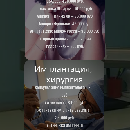
350.000-450.000 руб.
Пластинка Шварца - 16.000 руб.
Аппарат Твин-Блок – 36.000 руб.
Аппарат Френкеля 42.000 руб.
Аппарат хаас Марко-Росса – 36.000 руб.
Повторные приемы при лечении на 
пластинках – 800 руб.
Имплантация, 
хирургия
Консультация имплантолога - 800 
руб.
Удаление от 3.500 руб.
Установка импланта Osstem от 
35.000 руб.
Установка импланта 