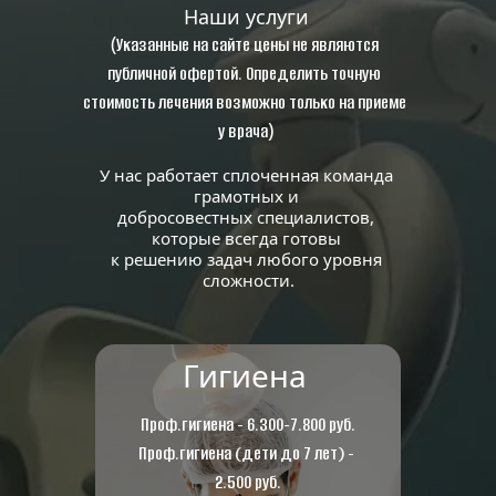
Наши услуги
(
Указанные на сайте цены не являются 
публичной офертой. Определить точную 
стоимость лечения возможно только на приеме 
)
у врача
У нас работает сплоченная команда 
грамотных и 
добросовестных специалистов, 
которые всегда готовы 
к решению задач любого уровня 
сложности.
Гигиена
Проф.гигиена - 6.300-7.800 руб.
Проф.гигиена (дети до 7 лет) - 
2.500 руб.