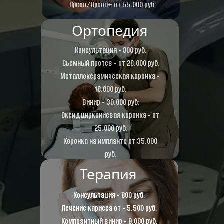
Djicon/Djicon+ от 55.000 руб
Ортопедия
Консультация - 800 руб.
Съемный протез - от 28.000 руб.
Металлокерамическая коронка - 
18.000 руб.
Винир - 30.000 руб:
Оксидциркониевая коронка - от 
25.000 руб.
Коронка на импланте от 35.000 
руб.
Терапия
Консультация - 800 руб.
Лечение кариеса от - 5.500 руб.
Композитный винир - 9.000 руб.